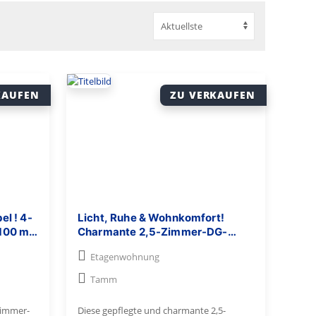
KAUFEN
ZU VERKAUFEN
el ! 4-
Licht, Ruhe & Wohnkomfort!
100 m²,
Charmante 2,5-Zimmer-DG-
sofort
Wohnung mit Dachterrasse, EBK
Etagenwohnung
und TG-Stellplatz
Tamm
Zimmer-
Diese gepflegte und charmante 2,5-