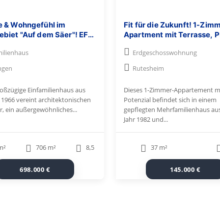
 & Wohngefühl im
Fit für die Zukunft! 1-Zim
biet "Auf dem Säer"! EFH
Apartment mit Terrasse, 
rten, Sauna, EBK und
Stellplatz + Potenzial für
milienhaus
Erdgeschosswohnung
-Garage
Kapitalanleger
ngen
Rutesheim
roßzügige Einfamilienhaus aus
Dieses 1-Zimmer-Appartement mi
 1966 vereint architektonischen
Potenzial befindet sich in einem
r, ein außergewöhnliches...
gepflegten Mehrfamilienhaus a
Jahr 1982 und...
m²
706 m²
8,5
37 m²
698.000 €
145.000 €