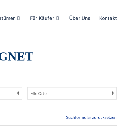
entümer
Für Käufer
Über Uns
Kontakt
IGNET
Suchformular zurücksetzen