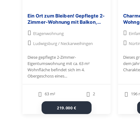
Ein Ort zum Bleiben! Gepflegte 2-
Charme
Zimmer-Wohnung mit Balkon,
Wohnge
Einbauküche und TG-Stellplatz
mit Ga
Etagenwohnung
Einfa
Doppel
Ludwigsburg / Neckarweihingen
Nürti
Diese gepflegte 2-Zimmer-
Dieses g
Eigentumswohnung mit ca. 63 m²
dem Jahr
Wohnfläche befindet sich im 4.
Charakte
Obergeschoss eines...
63 m²
2
196 
219.000 €