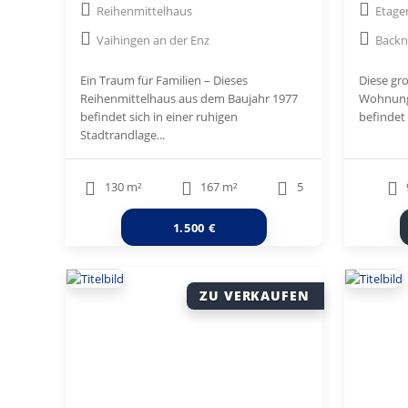
Reihenmittelhaus
Etag
in Vaihingen/Enz
Vaihingen an der Enz
Back
Ein Traum für Familien – Dieses
Diese gr
Reihenmittelhaus aus dem Baujahr 1977
Wohnung 
befindet sich in einer ruhigen
befindet 
Stadtrandlage...
130 m²
167 m²
5
1.500 €
ZU VERKAUFEN