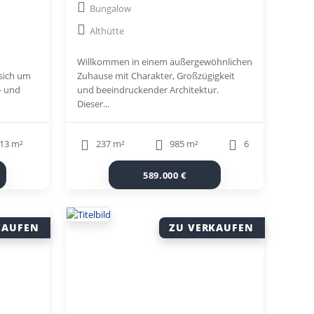
Bungalow
e
Privatsphäre
Althütte
Willkommen in einem außergewöhnlichen
sich um
Zuhause mit Charakter, Großzügigkeit
 und
und beeindruckender Architektur.
Dieser...
13 m²
237 m²
985 m²
6
589.000 €
KAUFEN
ZU VERKAUFEN