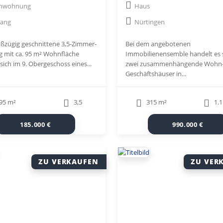
enwohnung
Haus
Ensemble in zentraler Lag
nang
Nürtingen
oßzügig geschnittene 3,5-Zimmer-
Bei dem angebotenen
mit ca. 95 m² Wohnfläche
Immobilienensemble handelt es 
sich im 9. Obergeschoss eines...
zwei zusammenhängende Wohn-
Geschäftshäuser in...
95 m²
3,5
315 m²
1.1
185.000 €
990.000 €
ZU VERKAUFEN
ZU VER