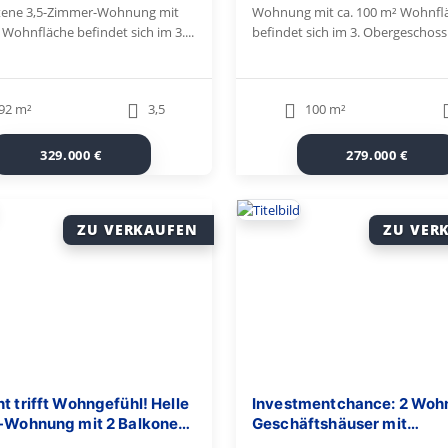
tene 3,5-Zimmer-Wohnung mit
Wohnung mit ca. 100 m² Wohnfl
 Wohnfläche befindet sich im 3....
befindet sich im 3. Obergeschoss 
92 m²
3,5
100 m²
329.000 €
279.000 €
ZU VERKAUFEN
ZU VER
t trifft Wohngefühl! Helle
Investmentchance: 2 Woh
.-Wohnung mit 2 Balkonen
Geschäftshäuser mit
K in Backnang
Entwicklungspotenzial als