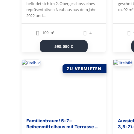
befindet sich im 2. Obergeschoss eines
geschnit
repräsentativen Neubaus aus dem Jahr
ca. 92 m²
2022 und...
109 m²
4
598.000 €
ZU VERMIETEN
Familientraum! 5‑Zi-
Aussich
Reihenmittelhaus mit Terrasse &
3,5-Zi
Südgarten, Balkon, EBK, Garage
und EB