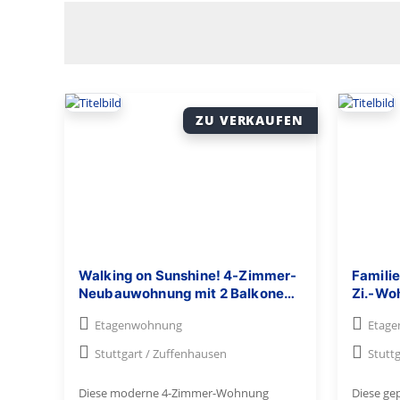
ZU VERKAUFEN
Walking on Sunshine! 4-Zimmer-
Familie
Neubauwohnung mit 2 Balkonen,
Zi.-Wo
Einbauküche, TG-Stellplatz
Westba
Etagenwohnung
Etag
in S-Gi
Stuttgart / Zuffenhausen
Stuttg
Diese moderne 4-Zimmer-Wohnung
Diese ge