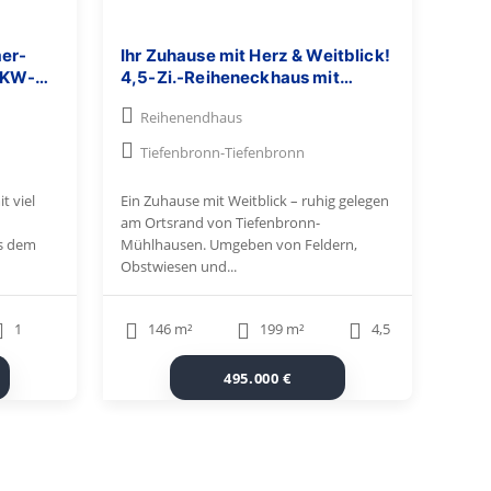
mer-
Ihr Zuhause mit Herz & Weitblick!
PKW-
4,5-Zi.-Reiheneckhaus mit
Garten, EBK, PV-Anlage, Carport
Reihenendhaus
& Garage
Tiefenbronn-Tiefenbronn
t viel
Ein Zuhause mit Weitblick – ruhig gelegen
am Ortsrand von Tiefenbronn-
us dem
Mühlhausen. Umgeben von Feldern,
Obstwiesen und...
1
146 m²
199 m²
4,5
495.000 €