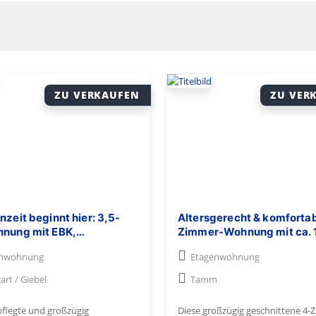
ZU VERKAUFEN
ZU VER
nzeit beginnt hier: 3,5-
Altersgerecht & komfortab
hnung mit EBK,
Zimmer-Wohnung mit ca. 
lkon, Aufzug & Stellplatz
EBK, Südbalkon & TG – ab 
enwohnung
Etagenwohnung
ebel!
frei!
art / Giebel
Tamm
pflegte und großzügig
Diese großzügig geschnittene 4-