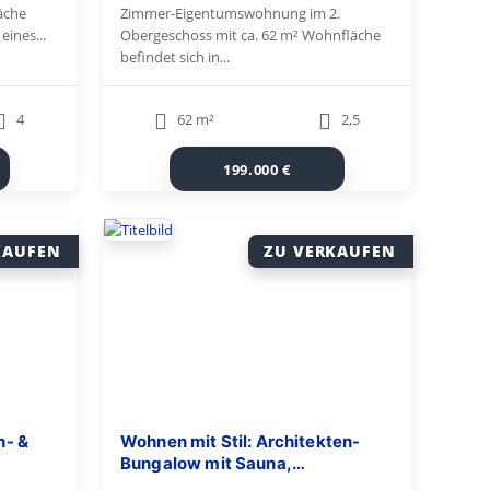
äche
Zimmer-Eigentumswohnung im 2.
eines...
Obergeschoss mit ca. 62 m² Wohnfläche
befindet sich in...
4
62 m²
2,5
199.000 €
KAUFEN
ZU VERKAUFEN
n- &
Wohnen mit Stil: Architekten-
Bungalow mit Sauna,
Schwimmhalle, Gartenidylle und