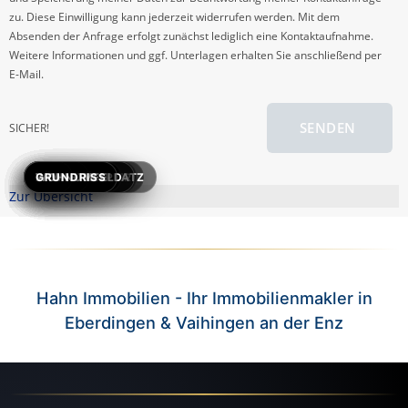
zu. Diese Einwilligung kann jederzeit widerrufen werden. Mit dem
Absenden der Anfrage erfolgt zunächst lediglich eine Kontaktaufnahme.
Weitere Informationen und ggf. Unterlagen erhalten Sie anschließend per
E-Mail.
SENDEN
SICHER!
TITELBILD
BALKON
WOHNBEREICH
SCHLAFZIMMER
KIND / BÜRO
ESSBEREICH
KÜCHE
BAD
PKW-STELLPLATZ
WOHNUMFELD
GRUNDRISS
Zur Übersicht
Hahn Immobilien - Ihr Immobilienmakler in
Eberdingen & Vaihingen an der Enz