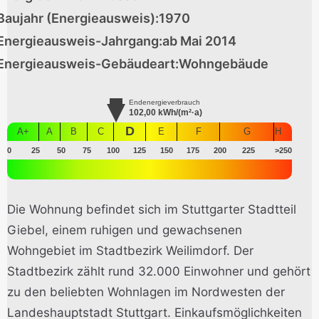
Baujahr (Energieausweis):
1970
Energieausweis-Jahrgang:
ab Mai 2014
Energieausweis-Gebäudeart:
Wohngebäude
Endenergieverbrauch
102,00
kWh/(m²·a)
D
A+
A
B
C
E
F
G
H
0
25
50
75
100
125
150
175
200
225
>250
Die Wohnung befindet sich im Stuttgarter Stadtteil
Giebel, einem ruhigen und gewachsenen
Wohngebiet im Stadtbezirk Weilimdorf. Der
Stadtbezirk zählt rund 32.000 Einwohner und gehört
zu den beliebten Wohnlagen im Nordwesten der
Landeshauptstadt Stuttgart. Einkaufsmöglichkeiten