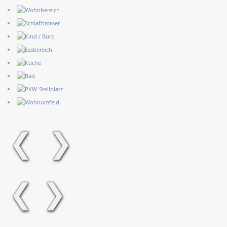
❮
❯
❮
❯