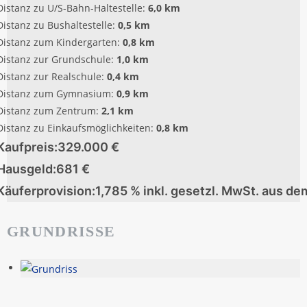
Distanz zu U/S-Bahn-Haltestelle:
6,0 km
Distanz zu Bushaltestelle:
0,5 km
Distanz zum Kindergarten:
0,8 km
Distanz zur Grundschule:
1,0 km
Distanz zur Realschule:
0,4 km
Distanz zum Gymnasium:
0,9 km
Distanz zum Zentrum:
2,1 km
Distanz zu Einkaufsmöglichkeiten:
0,8 km
Kaufpreis:
329.000 €
Hausgeld:
681 €
Käuferprovision:
1,785 % inkl. gesetzl. MwSt. aus de
GRUNDRISSE