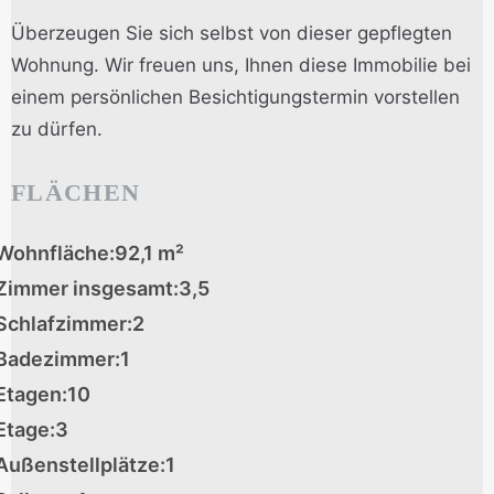
Überzeugen Sie sich selbst von dieser gepflegten
Wohnung. Wir freuen uns, Ihnen diese Immobilie bei
einem persönlichen Besichtigungstermin vorstellen
zu dürfen.
FLÄCHEN
Wohnfläche:
92,1 m²
Zimmer insgesamt:
3,5
Schlafzimmer:
2
Badezimmer:
1
Etagen:
10
Etage:
3
Außenstellplätze:
1