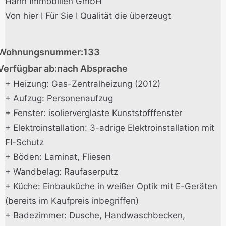
Hahn Immobilien GmbH
Von hier I Für Sie I Qualität die überzeugt
Wohnungsnummer:
133
Verfügbar ab:
nach Absprache
+ Heizung: Gas-Zentralheizung (2012)
+ Aufzug: Personenaufzug
+ Fenster: isolierverglaste Kunststofffenster
+ Elektroinstallation: 3-adrige Elektroinstallation mit
FI-Schutz
+ Böden: Laminat, Fliesen
+ Wandbelag: Raufaserputz
+ Küche: Einbauküche in weißer Optik mit E-Geräten
(bereits im Kaufpreis inbegriffen)
+ Badezimmer: Dusche, Handwaschbecken,