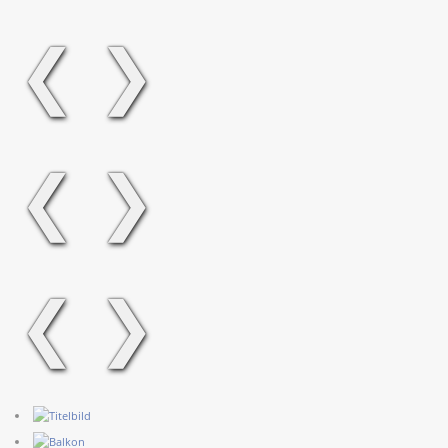
❮
❯
❮
❯
❮
❯