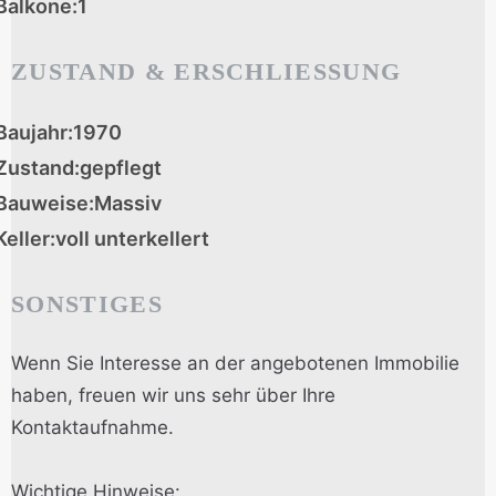
Balkone:
1
ZUSTAND & ERSCHLIESSUNG
Baujahr:
1970
Zustand:
gepflegt
Bauweise:
Massiv
Keller:
voll unterkellert
SONSTIGES
Wenn Sie Interesse an der angebotenen Immobilie
haben, freuen wir uns sehr über Ihre
Kontaktaufnahme.
Wichtige Hinweise: