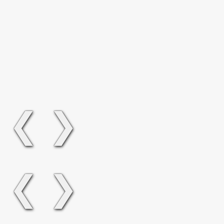
❮
❯
❮
❯