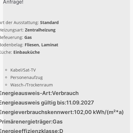
Anfrage!
Art der Ausstattung:
Standard
Heizungsart:
Zentralheizung
Befeuerung:
Gas
Bodenbelag:
Fliesen, Laminat
Küche:
Einbauküche
Kabel/Sat-TV
Personenaufzug
Wasch-/Trockenraum
Energieausweis-Art:
Verbrauch
Energieausweis gültig bis:
11.09.2027
Energieverbrauchskennwert:
102,00 kWh/(m²*a)
Primärenergieträger:
Gas
Energieeffizienzklasse:
D