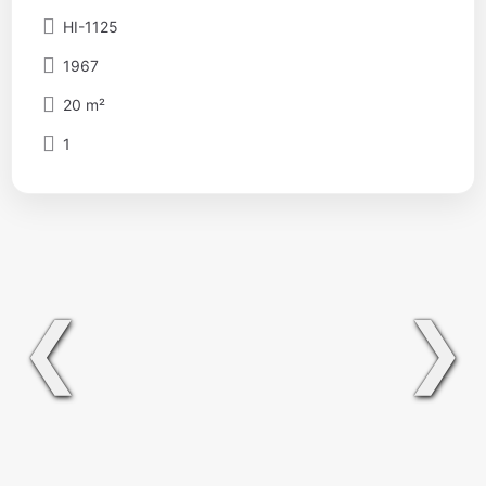
HI-1125
1967
20 m²
1
❮
❯