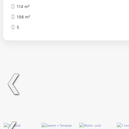
114 m²
198 m²
5
❮
❮