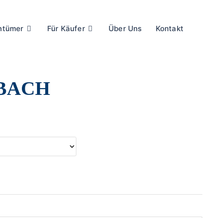
entümer
Für Käufer
Über Uns
Kontakt
RBACH