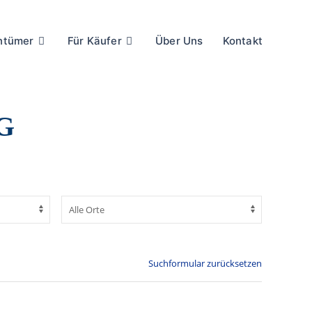
entümer
Für Käufer
Über Uns
Kontakt
G
Suchformular zurücksetzen