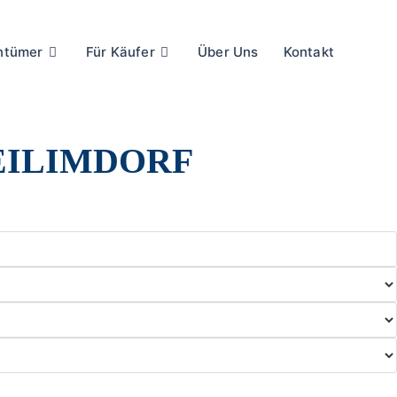
entümer
Für Käufer
Über Uns
Kontakt
EILIMDORF