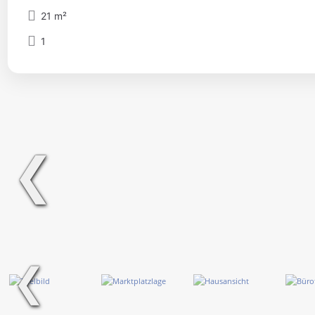
21 m²
1
❮
❮