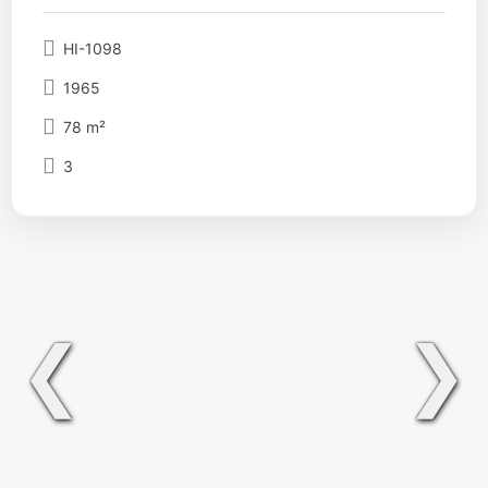
HI-1098
1965
78 m²
3
❮
❯