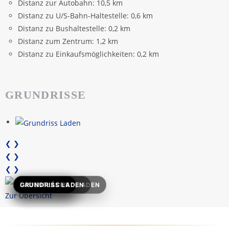
Distanz zur Autobahn:
10,5 km
Distanz zu U/S-Bahn-Haltestelle:
0,6 km
Distanz zu Bushaltestelle:
0,2 km
Distanz zum Zentrum:
1,2 km
Distanz zu Einkaufsmöglichkeiten:
0,2 km
GRUNDRISSE
❮
❯
❮
❯
❮
❯
TITELBILD_LEER_LADEN
LADENFLÄCHE
LADENFLÄCHE
LADENFLÄCHE
LADENFLÄCHE
LADENFLÄCHE
GRUNDRISS LADEN
Zur Übersicht