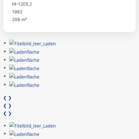
HI-1205_1
1962
208 m²
❮
❯
❮
❯
❮
❯