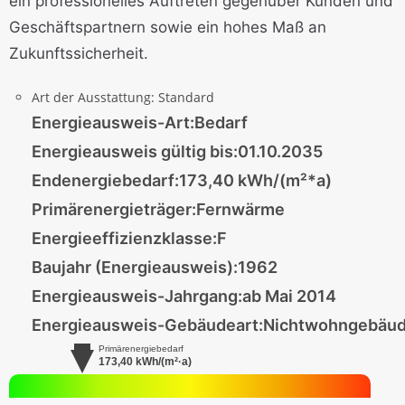
ein professionelles Auftreten gegenüber Kunden und
Geschäftspartnern sowie ein hohes Maß an
Zukunftssicherheit.
Art der Ausstattung:
Standard
Energieausweis-Art:
Bedarf
Energieausweis gültig bis:
01.10.2035
Endenergiebedarf:
173,40 kWh/(m²*a)
Primärenergieträger:
Fernwärme
Energieeffizienzklasse:
F
Baujahr (Energieausweis):
1962
Energieausweis-Jahrgang:
ab Mai 2014
Energieausweis-Gebäudeart:
Nichtwohngebäu
Primärenergiebedarf
173,40
kWh/(m²·a)